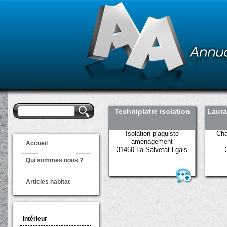
Formulaire de
Rechercher
Techniplatre isolation
Laura
recherche
Isolation plaquiste
Cha
aménagement
Accueil
31460 La Salvetat-Lgais
Qui sommes nous ?
Articles habitat
Intérieur