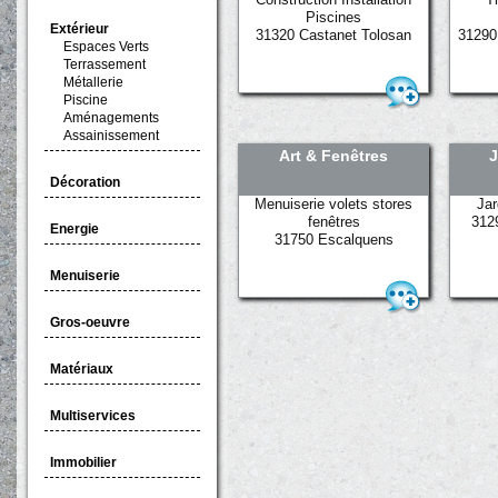
Piscines
Extérieur
31320 Castanet Tolosan
31290
Espaces Verts
Terrassement
Métallerie
Piscine
Aménagements
Assainissement
Art & Fenêtres
J
Décoration
Menuiserie volets stores
Jar
fenêtres
3129
Energie
31750 Escalquens
Menuiserie
Gros-oeuvre
Matériaux
Multiservices
Immobilier