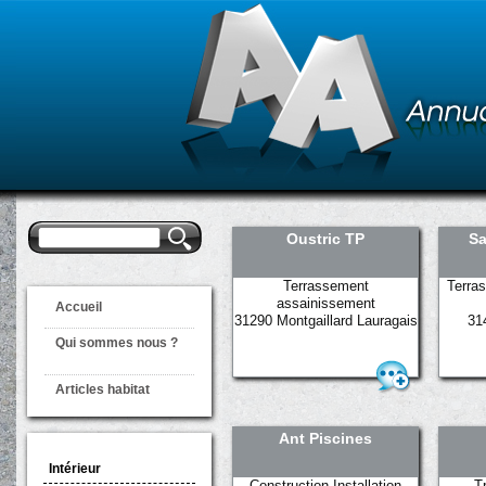
Formulaire de
Rechercher
Oustric TP
Sa
recherche
Terrassement
Terra
assainissement
Accueil
31290 Montgaillard Lauragais
31
Qui sommes nous ?
Articles habitat
Ant Piscines
Intérieur
Construction Installation
T