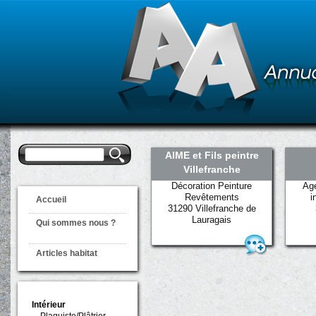
Formulaire de
Rechercher
AIME et Fils peintre
recherche
Villefranche
Décoration Peinture
Age
Revêtements
i
Accueil
31290 Villefranche de
Lauragais
Qui sommes nous ?
Articles habitat
Intérieur