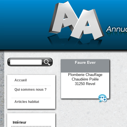
Formulaire de
Rechercher
Faure Ever
recherche
Plomberie Chauffage
Chaudière Poêle
Accueil
31250 Revel
Qui sommes nous ?
Articles habitat
Intérieur